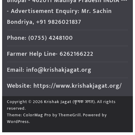
Bhopal - 462011 Madhya Pradesh INDIA ---
- Advertisement Enquiry: Mr. Sachin
Bondriya, +91 9826021837
Phone: (0755) 4248100
Farmer Help Line- 6262166222
Email: info@krishakjagat.org
Website: https://www.krishakjagat.org/
Copyright © 2026
Krishak Jagat (कृषक जगत)
. All rights
reserved.
Theme:
ColorMag Pro
by ThemeGrill. Powered by
WordPress
.