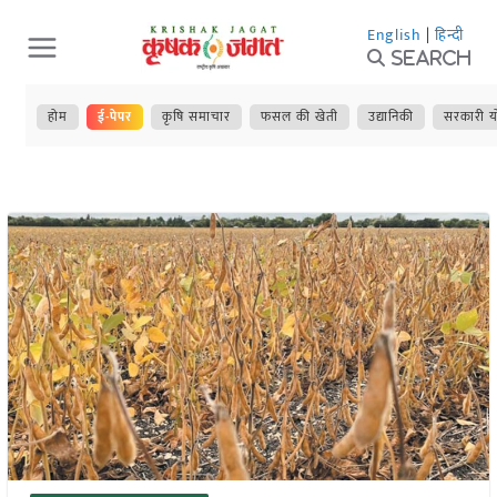
Skip
English
|
हिन्दी
to
Search
content
होम
ई-पेपर
कृषि समाचार
फसल की खेती
उद्यानिकी
सरकारी य