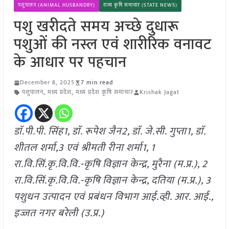
पशुपालन (ANIMAL HUSBANDRY)
राज्य कृषि समाचार (STATE NEWS)
पशु खरीदते समय अच्छे दुधारू
पशुओं की नस्ल एवं शारीरिक वनावट
के आधार पर पहचान
December 8, 2025
7 min read
पशुपालन
,
मध्य प्रदेश
,
मध्य प्रदेश कृषि समाचार
Krishak Jagat
डाॅ.पी.पी. सिंह1, डाॅ. रूपेश जैन2, डाॅ. जे.सी. गुप्ता1, डाॅ.
शीतल शर्मा,3 एवं श्रीमती रीना शर्मा1, 1
रा.वि.सिं.कृ.वि.वि.-कृषि विज्ञान केन्द्र, मुरैना (म.प्र.), 2
रा.वि.सिं.कृ.वि.वि.-कृषि विज्ञान केन्द्र, दतिया (म.प्र.), 3
पशुधन उत्पादन एवं प्रबंधन विभाग आई.व्ही. आर. आई.,
इज्जत नगर बरेली (उ.प्र.)