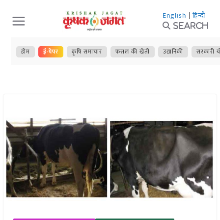
Skip
English
|
हिन्दी
to
Search
content
होम
ई-पेपर
कृषि समाचार
फसल की खेती
उद्यानिकी
सरकारी य