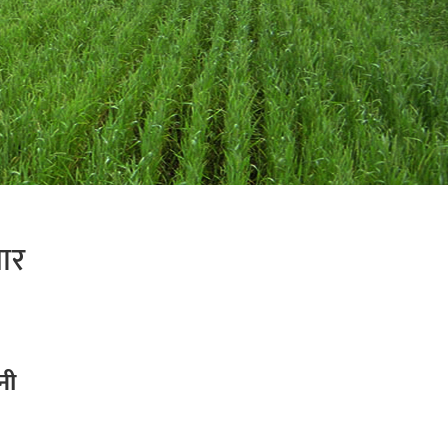
तार
नी