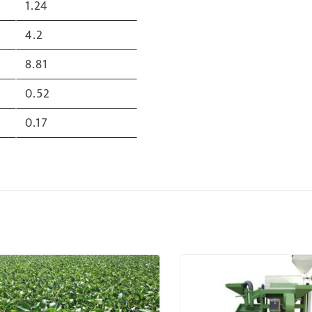
1.24
4.2
8.81
0.52
0.17