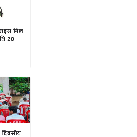
 राइस मिल
िथि 20
क दिवसीय