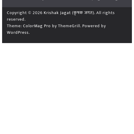
Copyright © 2026
Krishak Jagat (कृषक जगत)
. All rights
reserved.
Theme:
ColorMag Pro
by ThemeGrill. Powered by
WordPress
.