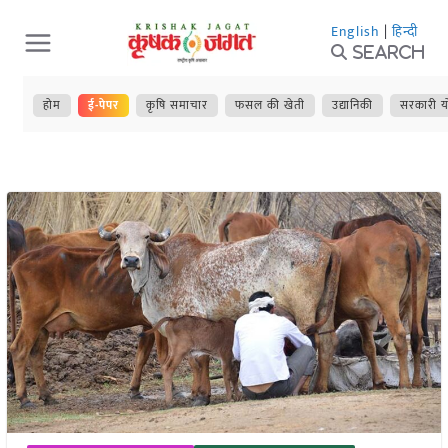
Skip
English
|
हिन्दी
to
Search
content
होम
ई-पेपर
कृषि समाचार
फसल की खेती
उद्यानिकी
सरकारी य