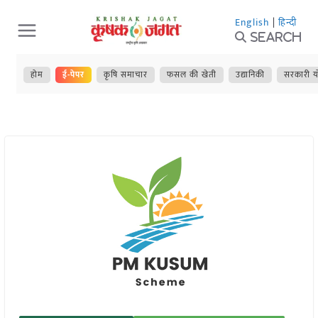
Skip
English
|
हिन्दी
to
Search
content
होम
ई-पेपर
कृषि समाचार
फसल की खेती
उद्यानिकी
सरकारी य