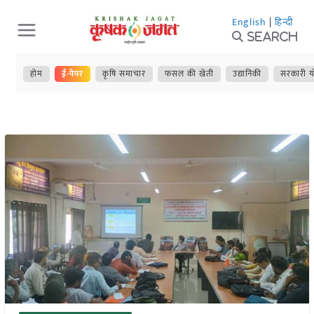
Skip
English
|
हिन्दी
to
Search
content
होम
ई-पेपर
कृषि समाचार
फसल की खेती
उद्यानिकी
सरकारी य