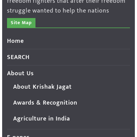
freedom fighters that after their freedom
struggle wanted to help the nations
Site Map
Home
SEARCH
About Us
About Krishak Jagat
Awards & Recognition
Agriculture in India