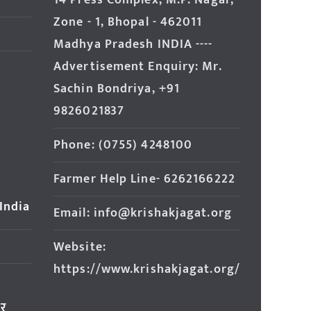
14 Press Complex, M.P. Nagar,
Zone - 1, Bhopal - 462011
Madhya Pradesh INDIA ----
Advertisement Enquiry: Mr.
Sachin Bondriya, +91
9826021837
Phone: (0755) 4248100
Farmer Help Line- 6262166222
 India
Email: info@krishakjagat.org
Website:
https://www.krishakjagat.org/
ार