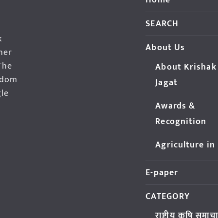
Home
SEARCH
k
About Us
her
The
About Krishak
edom
Jagat
gle
Awards &
Recognition
Agriculture in
E-paper
CATEGORY
राष्ट्रीय कृषि समाच