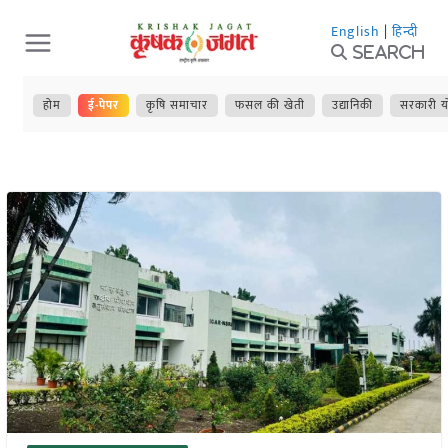
Skip
English
|
हिन्दी
to
Search
content
होम
ई-पेपर
कृषि समाचार
फसल की खेती
उद्यानिकी
सरकारी य