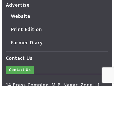
Advertise
Website
Print Edition
Farmer Diary
Contact Us
Contact Us
14 Press Complex, M.P. Nagar, Zone - 1,
Bhopal - 462011 Madhya Pradesh INDIA ---
- Advertisement Enquiry: Mr. Sachin
Bondriya, +91 9826021837