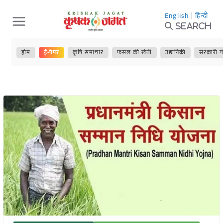
Skip
English
|
हिन्दी
to
Search
content
होम
ई-पेपर
कृषि समाचार
फसल की खेती
उद्यानिकी
सरकारी य