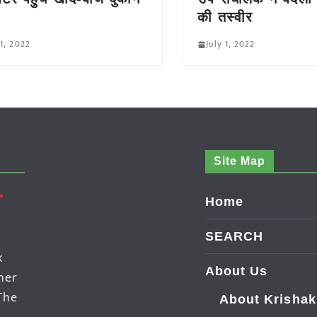
की तस्वीर
 1, 2022
July 1, 2022
Site Map
Home
SEARCH
k
About Us
her
The
About Krishak