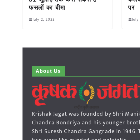
फसलों का बीमा
पर
July 2, 2022
July
About Us
Krishak Jagat was founded by Shri Mani
Chandra Bondriya and his younger brot
Shri Suresh Chandra Gangrade in 1946. 