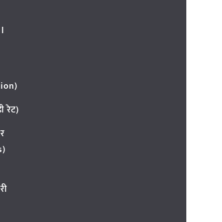
l
ion)
 रेट)
ार
s)
री