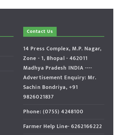
Contact Us
14 Press Complex, M.P. Nagar,
Zone - 1, Bhopal - 462011
Madhya Pradesh INDIA ----
Advertisement Enquiry: Mr.
Sachin Bondriya, +91
9826021837
Phone: (0755) 4248100
Farmer Help Line- 6262166222