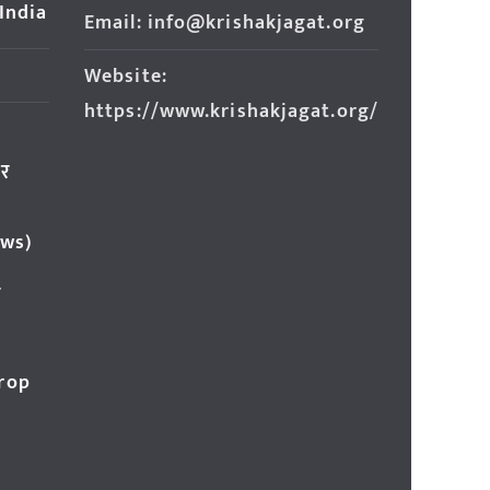
 India
Email: info@krishakjagat.org
Website:
https://www.krishakjagat.org/
ार
ews)
र
Crop