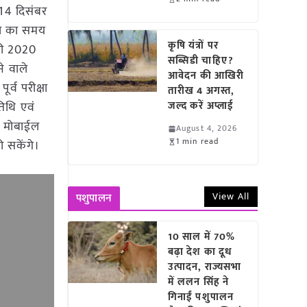
 14 दिसंबर
्षा का समय
कृषि यंत्रों पर
वरी 2020
सब्सिडी चाहिए?
े वाले
आवेदन की आखिरी
ूर्व परीक्षा
तारीख 4 अगस्त,
तिथि एवं
जल्द करें अप्लाई
ं मोबाईल
August 4, 2026
1 min read
हो सकेंगे।
View All
पशुपालन
10 साल में 70%
बढ़ा देश का दूध
उत्पादन, राज्यसभा
में ललन सिंह ने
गिनाईं पशुपालन