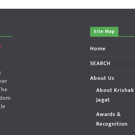
Site Map
Home
SEARCH
k
About Us
her
The
About Krishak
edom
Jagat
gle
Awards &
Recognition