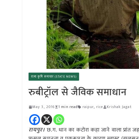
राज्य कृषि समाचार (STATE NEWS)
रुबीट्रॉल से जैविक समाधान
May 3, 2016
1 min read
raipur
,
rice
Krishak Jagat
रायपुर।
छ.ग. धान का कटोरा कहा जाने वाला प्रांत जह
फसल सघनता व एकरूपता के कारण ब्लास्ट (झुलसन) तथा