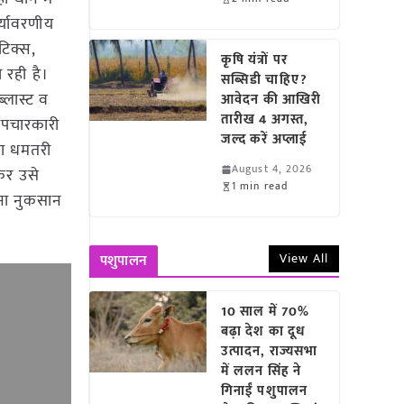
र्यावरणीय
ोटिक्स,
कृषि यंत्रों पर
 रही है।
सब्सिडी चाहिए?
ब्लास्ट व
आवेदन की आखिरी
तारीख 4 अगस्त,
 उपचारकारी
जल्द करें अप्लाई
ला धमतरी
August 4, 2026
खकर उसे
1 min read
िना नुकसान
View All
पशुपालन
10 साल में 70%
बढ़ा देश का दूध
उत्पादन, राज्यसभा
में ललन सिंह ने
गिनाईं पशुपालन