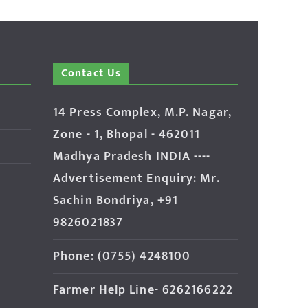
Contact Us
14 Press Complex, M.P. Nagar,
Zone - 1, Bhopal - 462011
Madhya Pradesh INDIA ----
Advertisement Enquiry: Mr.
Sachin Bondriya, +91
9826021837
Phone: (0755) 4248100
Farmer Help Line- 6262166222