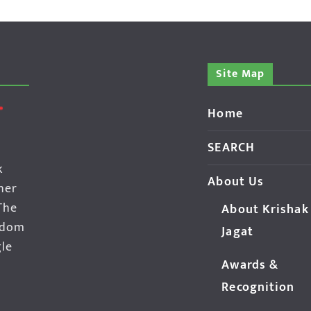
Site Map
Home
SEARCH
k
About Us
her
The
About Krishak
edom
Jagat
gle
Awards &
Recognition