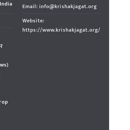
 India
Email: info@krishakjagat.org
Website:
https://www.krishakjagat.org/
ार
ews)
र
Crop