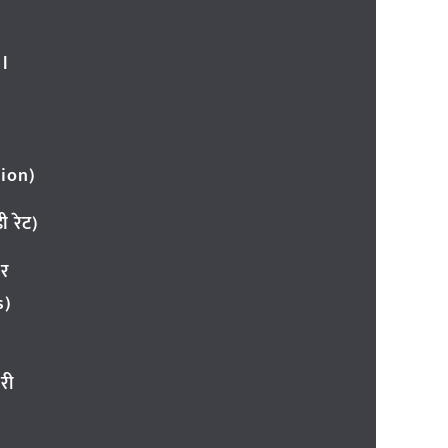
l
ion)
 रेट)
ार
s)
री