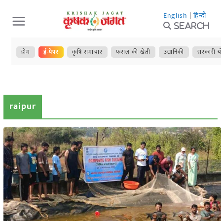
Skip
English
|
हिन्दी
to
Search
content
होम
ई-पेपर
कृषि समाचार
फसल की खेती
उद्यानिकी
सरकारी य
raipur