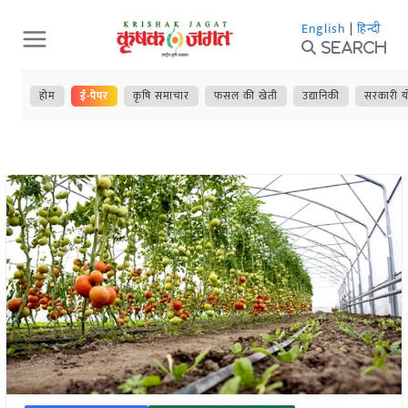
Skip
English
|
हिन्दी
to
Search
content
होम
ई-पेपर
कृषि समाचार
फसल की खेती
उद्यानिकी
सरकारी य