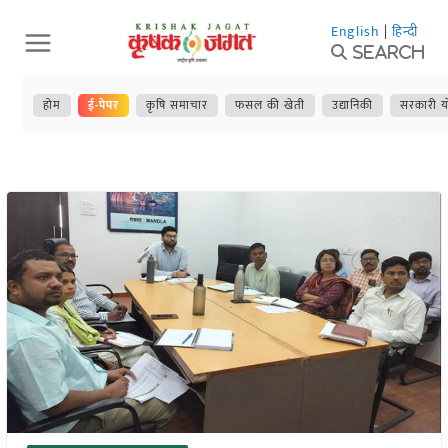
Skip
English
|
हिन्दी
to
Search
content
होम
ई-पेपर
कृषि समाचार
फसल की खेती
उद्यानिकी
सरकारी य