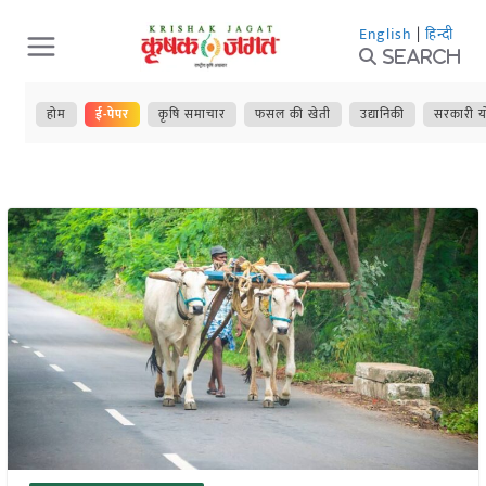
Skip
English
|
हिन्दी
to
Search
content
होम
ई-पेपर
कृषि समाचार
फसल की खेती
उद्यानिकी
सरकारी य