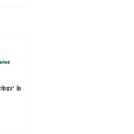
िफेंडर’ के