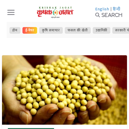
Skip
English
|
हिन्दी
to
Search
content
होम
ई-पेपर
कृषि समाचार
फसल की खेती
उद्यानिकी
सरकारी य