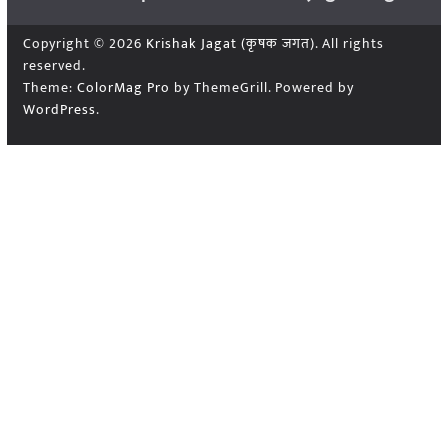
Copyright © 2026
Krishak Jagat (कृषक जगत)
. All rights
reserved.
Theme:
ColorMag Pro
by ThemeGrill. Powered by
WordPress
.