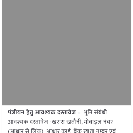
पंजीयन हेतु आवश्यक दस्तावेज
– भूमि संबंधी
आवश्यक दस्तावेज -खसरा खतौनी, मोबाइल नंबर
(आधार से लिंक), आधार कार्ड, बैंक खाता नम्बर एवं