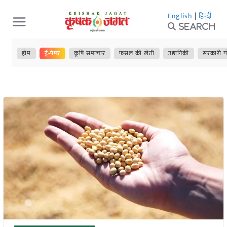
Skip
English
|
हिन्दी
to
Search
content
होम
ई-पेपर
कृषि समाचार
फसल की खेती
उद्यानिकी
सरकारी य