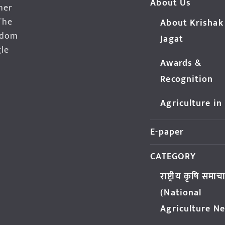
About Us
her
The
About Krishak
edom
Jagat
gle
Awards &
Recognition
Agriculture in
E-paper
CATEGORY
राष्ट्रीय कृषि समाच
(National
Agriculture N