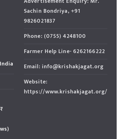
Advertisement Enquiry: Mr.
Sachin Bondriya, +91
9826021837
Phone: (0755) 4248100
Farmer Help Line- 6262166222
 India
Email: info@krishakjagat.org
Website:
https://www.krishakjagat.org/
ार
ews)