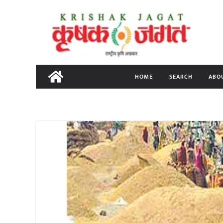
Skip
to
content
HOME
SEARCH
ABO