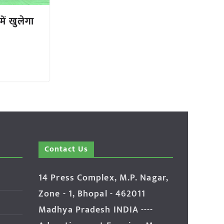
ें खुलेगा
Contact Us
14 Press Complex, M.P. Nagar,
Zone - 1, Bhopal - 462011
Madhya Pradesh INDIA ----