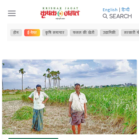
Skip
English
|
हिन्दी
to
Search
content
होम
ई-पेपर
कृषि समाचार
फसल की खेती
उद्यानिकी
सरकारी य