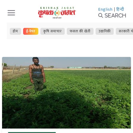
Skip
English
|
हिन्दी
to
Search
content
होम
ई-पेपर
कृषि समाचार
फसल की खेती
उद्यानिकी
सरकारी य