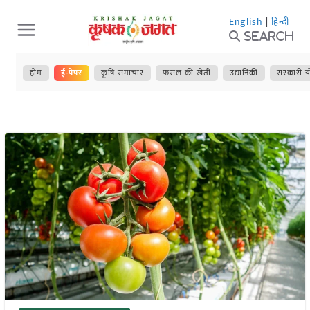
Skip
English
|
हिन्दी
to
Search
content
होम
ई-पेपर
कृषि समाचार
फसल की खेती
उद्यानिकी
सरकारी य