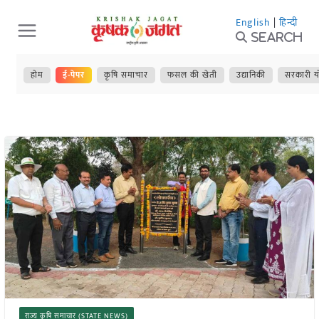
Skip
English
|
हिन्दी
to
Search
content
होम
ई-पेपर
कृषि समाचार
फसल की खेती
उद्यानिकी
सरकारी य
राज्य कृषि समाचार (STATE NEWS)