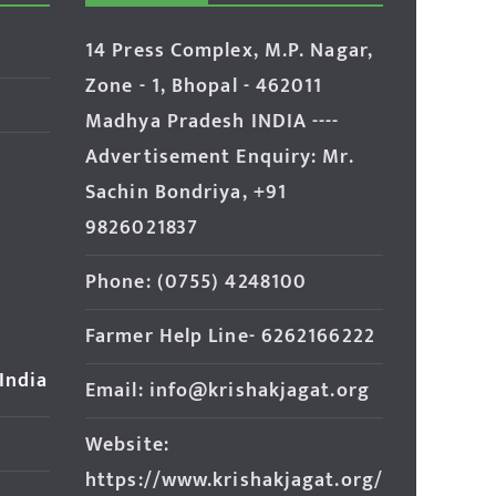
14 Press Complex, M.P. Nagar,
Zone - 1, Bhopal - 462011
Madhya Pradesh INDIA ----
Advertisement Enquiry: Mr.
Sachin Bondriya, +91
9826021837
Phone: (0755) 4248100
Farmer Help Line- 6262166222
 India
Email: info@krishakjagat.org
Website:
https://www.krishakjagat.org/