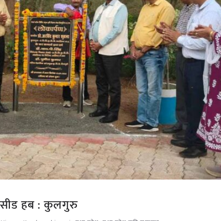
 सीड हब : कुलगुरु