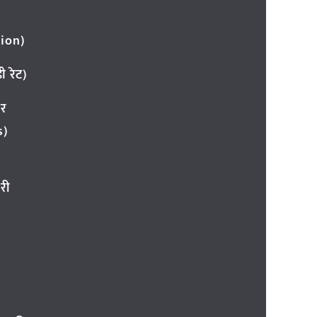
ion)
 रेट)
ार
s)
री