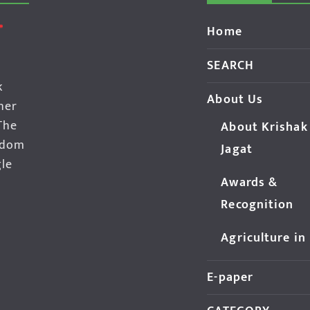
Home
SEARCH
k
About Us
her
The
About Krishak
edom
Jagat
gle
Awards &
Recognition
Agriculture in
E-paper