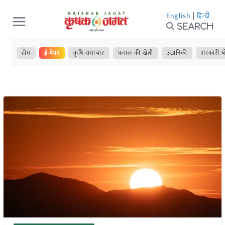
Skip
English
|
हिन्दी
to
Search
content
होम
ई-पेपर
कृषि समाचार
फसल की खेती
उद्यानिकी
सरकारी य