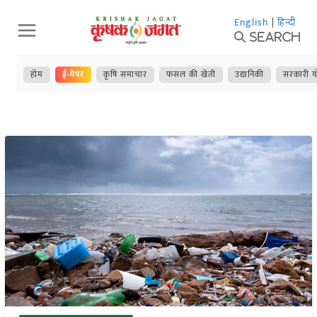
Skip
English
|
हिन्दी
to
Search
content
होम
ई-पेपर
कृषि समाचार
फसल की खेती
उद्यानिकी
सरकारी य