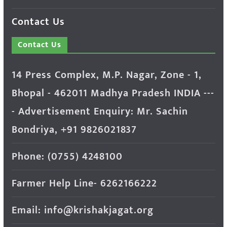
Contact Us
Contact Us
14 Press Complex, M.P. Nagar, Zone - 1,
Bhopal - 462011 Madhya Pradesh INDIA ---
- Advertisement Enquiry: Mr. Sachin
Bondriya, +91 9826021837
Phone: (0755) 4248100
Farmer Help Line- 6262166222
Email: info@krishakjagat.org