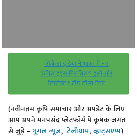
सिंजेन्टा इंडिया ने भारत में नए
फंगिसाइड्स मिराविस® डुओ और
रिफ्लेक्ट® टॉप लॉन्च किए
(नवीनतम कृषि समाचार और अपडेट के लिए
आप अपने मनपसंद प्लेटफॉर्म पे कृषक जगत
से जुड़े –
गूगल न्यूज़
,
टेलीग्राम
,
व्हाट्सएप्प
)