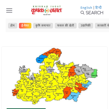
Skip
English
|
हिन्दी
to
Search
content
होम
ई-पेपर
कृषि समाचार
फसल की खेती
उद्यानिकी
सरकारी य