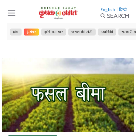
Skip
English
|
हिन्दी
to
Search
content
होम
ई-पेपर
कृषि समाचार
फसल की खेती
उद्यानिकी
सरकारी य