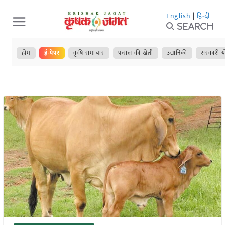
Skip
English
|
हिन्दी
to
Search
content
होम
ई-पेपर
कृषि समाचार
फसल की खेती
उद्यानिकी
सरकारी य