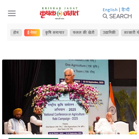
Skip
English
|
हिन्दी
to
Search
content
होम
ई-पेपर
कृषि समाचार
फसल की खेती
उद्यानिकी
सरकारी य