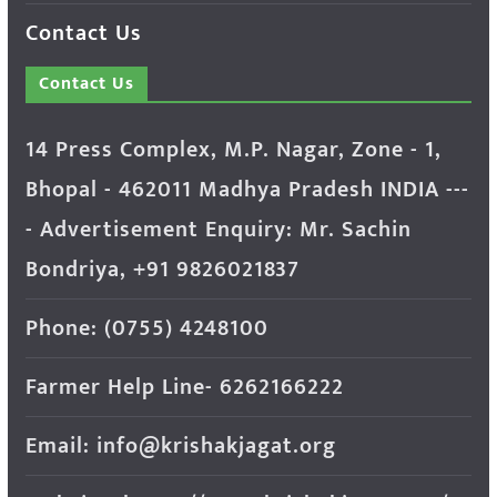
Contact Us
Contact Us
14 Press Complex, M.P. Nagar, Zone - 1,
Bhopal - 462011 Madhya Pradesh INDIA ---
- Advertisement Enquiry: Mr. Sachin
Bondriya, +91 9826021837
Phone: (0755) 4248100
Farmer Help Line- 6262166222
Email: info@krishakjagat.org