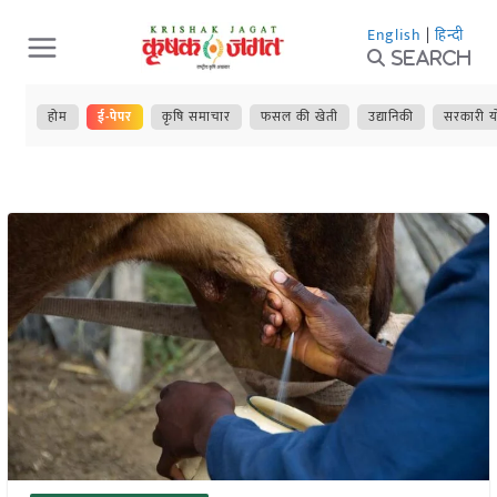
Skip
English
|
हिन्दी
to
Search
content
होम
ई-पेपर
कृषि समाचार
फसल की खेती
उद्यानिकी
सरकारी य