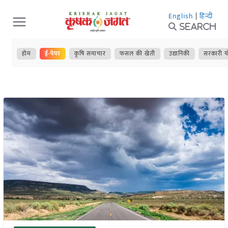
Skip
English
|
हिन्दी
to
Search
content
होम
ई-पेपर
कृषि समाचार
फसल की खेती
उद्यानिकी
सरकारी य