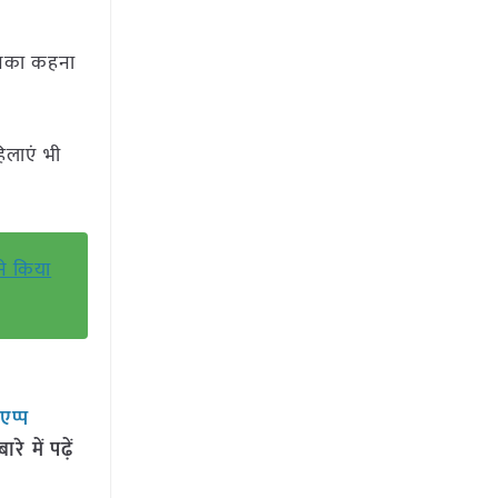
उनका कहना
िलाएं भी
 ने किया
सएप्प
 में पढ़ें