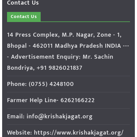
Contact Us
Contact Us
14 Press Complex, M.P. Nagar, Zone - 1,
Bhopal - 462011 Madhya Pradesh INDIA ---
- Advertisement Enquiry: Mr. Sachin
Bondriya, +91 9826021837
Phone: (0755) 4248100
Farmer Help Line- 6262166222
Email: info@krishakjagat.org
Website: https://www.krishakjagat.org/