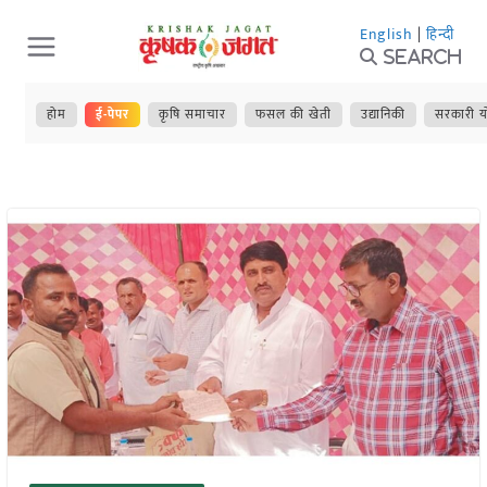
Skip
English
|
हिन्दी
to
Search
content
होम
ई-पेपर
कृषि समाचार
फसल की खेती
उद्यानिकी
सरकारी य