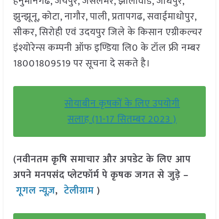
हनुमानगढ, जयपुर, जैसलमेर, झालावाड, जोधपुर,
झुन्झूनू, कोटा, नागौर, पाली, प्रतापगढ, सवाईमाधोपुर,
सीकर, सिरोही एवं उदयपुर जिले के किसान एग्रीकल्चर
इंश्योरेन्स कम्पनी ऑफ इण्डिया लि0 के टॉल फ्री नम्बर
18001809519 पर सूचना दे सकते है।
सोयाबीन कृषकों के लिए उपयोगी
सलाह (11-17 सितम्बर 2023 )
(नवीनतम कृषि समाचार और अपडेट के लिए आप
अपने मनपसंद प्लेटफॉर्म पे कृषक जगत से जुड़े –
गूगल न्यूज़
,
टेलीग्राम
)