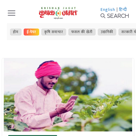
Skip
English
|
हिन्दी
to
Search
content
होम
ई-पेपर
कृषि समाचार
फसल की खेती
उद्यानिकी
सरकारी य