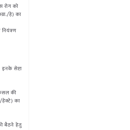
यरस रोग को
रा./हे) का
नियंत्रण
 इनके सेप्टा
े फसल की
/हेक्टे) का
ी बैठने हेतु