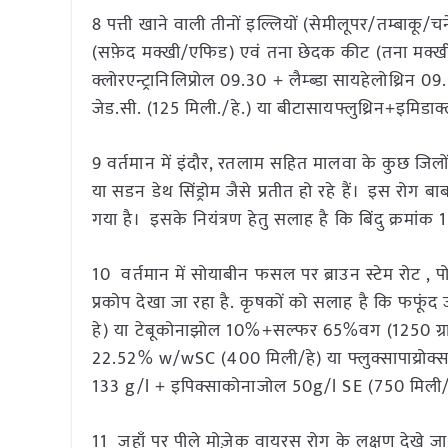
8 पत्ती खाने वाली तीनों इल्लियों (सेमीलूपर/तम्बाक
(सफ़ेद मक्खी/एफिड) एवं तना छेदक कीट (तना मक्खी/चक
क्लोरएन्ट्रानिलिप्रोल 09.30 + लैम्ब्डा सायहेलोथ्र
जेड.सी. (125 मिली./हे.) या बीटासायफ्लुथ्रिन+इमिडाक
9 वर्तमान में इंदौर, रतलाम सहित मालवा के कुछ जिलों
या सडन डेथ सिंड्रोम जैसे प्रतीत हो रहे हैं। इस रोग 
गया है। इसके नियंत्रण हेतु सलाह है कि बिंदु क्रमां
10 वर्तमान में सोयाबीन फसल पर ब्राउन स्टेम रोट , पो
प्रकोप देखा जा रहा है. कृषकों को सलाह है कि फफूंद
हे) या टेबूकोनाझोल 10%+सल्फर 65%वग (1250 ग्राम/ह
22.52% w/wSC (400 मिली/हे) या फ्लुक्सापाय्रोक्साड 
133 g/l + इपिक्साकोनाजोल 50g/l SE (750 मिली/हे)
11 जहाँ पर पीले मोज़ेक वायरस रोग के लक्षण देखे जा र