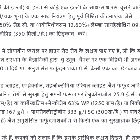
ू/चने की इल्ली) या इनमें से कोई एक इल्ली के साथ-साथ रस चूसने वा
्र भृंग) के एक साथ नियंत्रण हेतु पूर्व मिश्रित कीटनाशक जैसे
िन 09.50% जेड.सी. या थायोमिथोक्सम 12.60%+लैम्ब्डा सायहेलोथ्रिन 
्लोप्रिड (350 मिली./हे.) का छिड़काव करें।
 में सोयाबीन फसल पर ब्राउन रोट रोग के लक्षण पाए गए हैं, जो कि ब
बाबत संस्थान के वैज्ञानिकों द्वारा यु ट्यूब चैनल पर एक विडियो भी अ
क 10 में दिये गए अनुशंसित फफूंदनाशकों में से किसी एक का छिड़काव क
ड ब्लाइट, एन्थ्रेक्नोज, राइजोक्टोनिया एरियल ब्लाइट जैसे फफूंद जनि
 जनित रोगों से सुरक्षा हेतु अपनी फसल पर टेबुकोनाजोल 25.9 ई.सी.
े) या कार्बेन्डाजिम+मेन्कोजेब 63% WP (1250 ग्राम/हे) या पिकोक्
167 g/l + पायरोक्लोस्ट्रोबीन 333 g/l SC (300ग्रा/हे.) या पायरोक
 जैसे अनुशंसित फफूंदनाशकों में से किसी एक का सुरक्षात्मक छिड
हे हैं, कृषकों को सलाह हैं कि इसके प्रारंभिक लक्षण दिखते ही तत्क