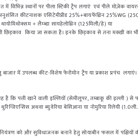
में विभिन्न स्थानों पर पीला स्टिकी ट्रैप लगाएं एवं पीले मोज़ेक वा
तु अनुशंसित कीटनाशक एसिटेमीप्रीड 25%+बायफेंथ्रिन 25%WG (250ग्
थायोमिथोक्सम + लैम्ब्डा सायहेलोथ्रिन (125मिली/हे) या
 भी छिड़काव किया जा सकता है। इनके छिड़काव से तना मक्खी का भी 
तु बाजार में उपलब्ध कीट-विशेष फेरोमोन ट्रैप या प्रकाश प्रपंच लगाएं।
है कि पत्ती खाने वाली इल्लियों (सेमीलूपर, तम्बाकू की इल्ली ) स
स थुरिन्जिएन्सिस अथवा ब्युवेरिया बेसिआना या नोमुरिया रिलेयी (1.0ली.
ाले नियंत्रण को और सुविधाजनक बनाने हेतु सोयाबीन फसल में पक्षियों क