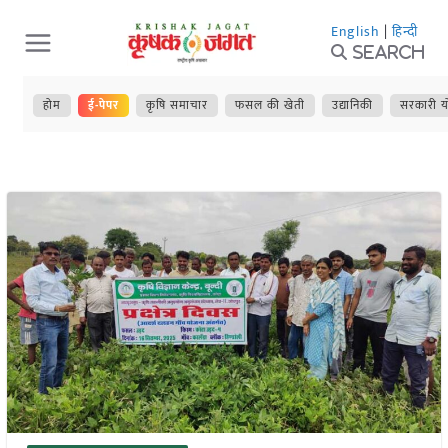
Skip
English
|
हिन्दी
to
Search
content
होम
ई-पेपर
कृषि समाचार
फसल की खेती
उद्यानिकी
सरकारी य