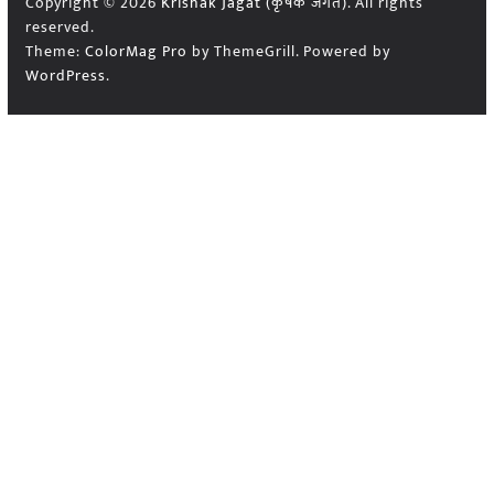
Copyright © 2026
Krishak Jagat (कृषक जगत)
. All rights
reserved.
Theme:
ColorMag Pro
by ThemeGrill. Powered by
WordPress
.