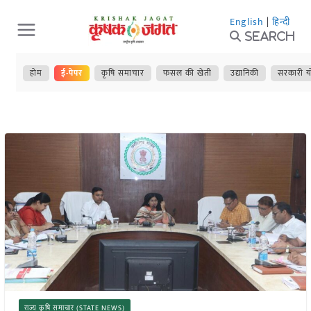
Skip
English
|
हिन्दी
to
Search
content
होम
ई-पेपर
कृषि समाचार
फसल की खेती
उद्यानिकी
सरकारी य
राज्य कृषि समाचार (STATE NEWS)