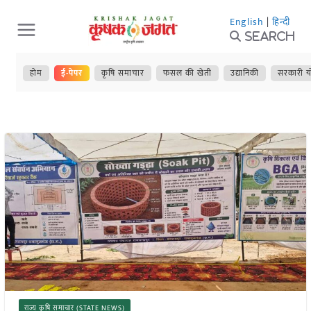
Skip
English
|
हिन्दी
to
Search
content
होम
ई-पेपर
कृषि समाचार
फसल की खेती
उद्यानिकी
सरकारी य
राज्य कृषि समाचार (STATE NEWS)