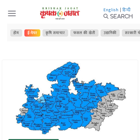
Skip
English
|
हिन्दी
to
Search
content
होम
ई-पेपर
कृषि समाचार
फसल की खेती
उद्यानिकी
सरकारी य