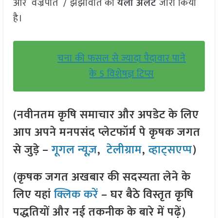
और वज्रपात / झंझावात का
यलो अलर्ट
जारी किया
है।
चना की फसल से ज्यादा पैदावार पाने
के 5 विशेषज्ञ टिप्स
(नवीनतम कृषि समाचार और अपडेट के लिए
आप अपने मनपसंद प्लेटफॉर्म पे कृषक जगत
से जुड़े –
गूगल न्यूज़
,
टेलीग्राम
,
व्हाट्सएप्प
)
(कृषक जगत अखबार की सदस्यता लेने के
लिए यहां
क्लिक करें
– घर बैठे विस्तृत कृषि
पद्धतियों और नई तकनीक के बारे में पढ़ें)