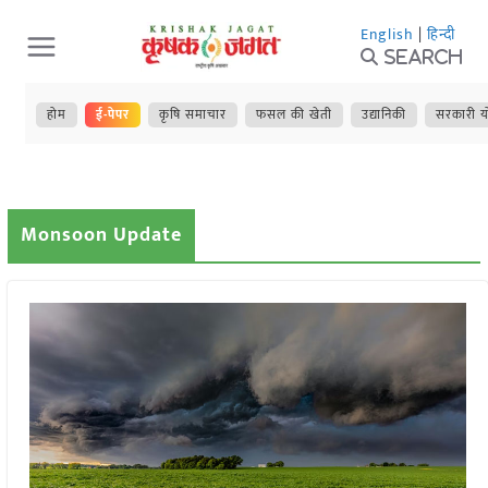
Skip
English
|
हिन्दी
to
Search
content
होम
ई-पेपर
कृषि समाचार
फसल की खेती
उद्यानिकी
सरकारी य
Monsoon Update