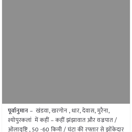
पूर्वानुमान
– खंडवा, खरगोन , धार, देवास, मुरैना,
श्योपुरकलां में कहीं – कहीं झंझावात और वज्रपात /
ओलावृष्टि , 50 -60 किमी / घंटा की रफ्तार से झोंकेदार