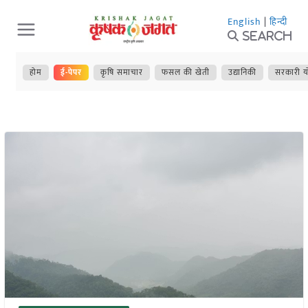
Skip
English
|
हिन्दी
to
Search
content
होम
ई-पेपर
कृषि समाचार
फसल की खेती
उद्यानिकी
सरकारी य