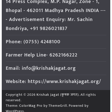
14 Press Complex, M.P. Nagar, Zone - 1,
Bhopal - 462011 Madhya Pradesh INDIA ---
- Advertisement Enquiry: Mr. Sachin
Bondriya, +91 9826021837
Phone: (0755) 4248100
Farmer Help Line- 6262166222
Email: info@krishakjagat.org
Website: https://www.krishakjagat.org/
Copyright © 2026
Krishak Jagat (कृषक जगत)
. All rights
reserved.
Theme:
ColorMag Pro
by ThemeGrill. Powered by
WordPress
.