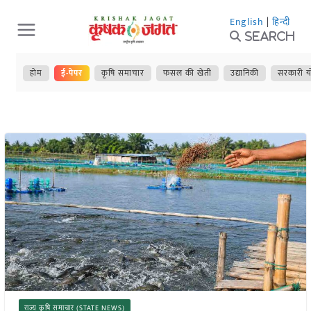
Skip
English
|
हिन्दी
to
Search
content
होम
ई-पेपर
कृषि समाचार
फसल की खेती
उद्यानिकी
सरकारी य
राज्य कृषि समाचार (STATE NEWS)