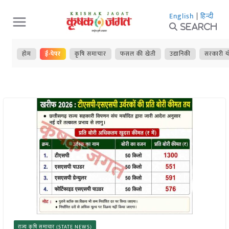
Skip
English
|
हिन्दी
to
Search
content
होम
ई-पेपर
कृषि समाचार
फसल की खेती
उद्यानिकी
सरकारी य
राज्य कृषि समाचार (STATE NEWS)