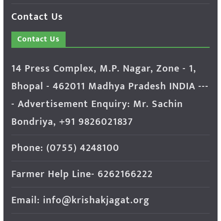
Contact Us
Contact Us
14 Press Complex, M.P. Nagar, Zone - 1,
Bhopal - 462011 Madhya Pradesh INDIA ---
- Advertisement Enquiry: Mr. Sachin
Bondriya, +91 9826021837
Phone: (0755) 4248100
Farmer Help Line- 6262166222
Email: info@krishakjagat.org