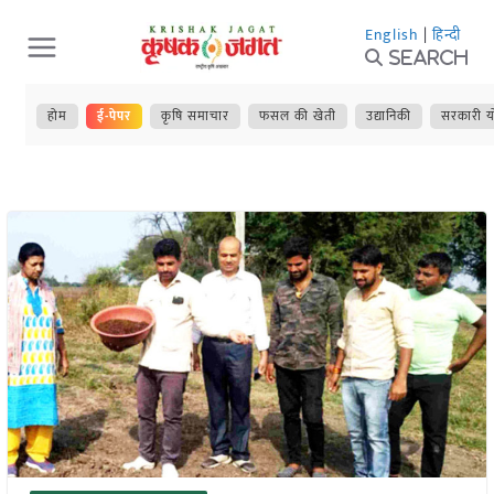
Skip
English
|
हिन्दी
to
Search
content
होम
ई-पेपर
कृषि समाचार
फसल की खेती
उद्यानिकी
सरकारी य