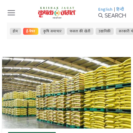
Skip
English
|
हिन्दी
to
Search
content
होम
ई-पेपर
कृषि समाचार
फसल की खेती
उद्यानिकी
सरकारी य