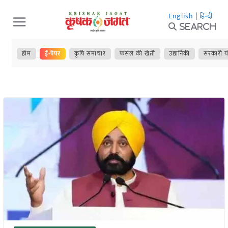
Skip
English
|
हिन्दी
to
Search
content
होम
ई-पेपर
कृषि समाचार
फसल की खेती
उद्यानिकी
सरकारी य