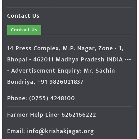
Contact Us
Contact Us
14 Press Complex, M.P. Nagar, Zone - 1,
Bhopal - 462011 Madhya Pradesh INDIA ---
- Advertisement Enquiry: Mr. Sachin
Bondriya, +91 9826021837
Phone: (0755) 4248100
Farmer Help Line- 6262166222
Email: info@krishakjagat.org