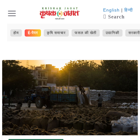
Skip
English
|
हिन्दी
Search
to
content
होम
ई-पेपर
कृषि समाचार
फसल की खेती
उद्यानिकी
सरकारी